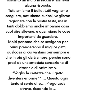
soltanto un muro in faccia e non avrà
alcuna risposta.
Tutti amiamo il bello, tutti vogliamo
scegliere, tutti siamo curiosi, vogliamo
ragionare con la nostra testa, ma in
tanti dobbiamo anche imparare cosa
vuol dire allevare, e quali siano le cose
importanti da guardare.
Molti pensano che se scelgono per
primi prenderanno il miglior gatti,
qualcosa di cui vantarsi per sempre e
che in più gli darà amore, perché sono
presi da una smodata sensazione di
vittoria e di ottimismo.
“Voglio la certezza che il gatto
diventerà enorme"”…. Questo ogni
tanto si sente dire…. Prego vada
altrove, rispondo io…
Premesso che per effettuare la prima
scelta e prendere un gatto
effettivamente con certe doti ci