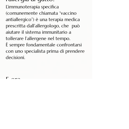
L’immunoterapia specifica
(comunemente chiamata “vaccino
antiallergico”) è una terapia medica
prescritta dall’allergologo, che può
aiutare il sistema immunitario a
tollerare l’allergene nel tempo.
È sempre fondamentale confrontarsi
con uno specialista prima di prendere
decisioni.
E ora....
Se sei arrivato fin qui, probabilmente
ami profondamente i gatti.
E forse ti sei sentito dire che “non
puoi averne uno”.
La verità è che ogni situazione è
diversa.
Con informazioni corrette, test fatti