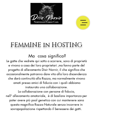
FEMMINE in HOSTING
Ma cosa significa?
Le gatte che vedrete qui sotto a scorrere, sono di proprietà
e vivono a casa dei loro proprietari ,ma fanno parte del
progetto di allevamento Disir Nornir, il che significa che
occasionalmente potranno dare vita alla loro discendenza
che darà continuità alla Razza, ma normalmente vivono
amati presso amici di fiducia con i quali abbiamo
instaurato una collaborazione.
La collaborazione con persone di fiducia,
nell' allevamento amatoriale, è di basilare importanza per
poter avere più pool genetico con cui mantenere sana
questa magnifica Razza Naturale senza incorrere in
sovrapopolazione rispettando il benessere dei gatti.
PAGINA IN
AGGIORNAMENTO....