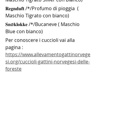
𝐑𝐞𝐠𝐧𝐝𝐮𝐟𝐭 /*/Profumo di pioggia  ( 
Maschio Tigrato con bianco)
𝐒𝐧ø𝐤𝐥𝐨𝐤𝐤𝐞 /*/Bucaneve ( Maschio 
Blue con bianco)
Per conoscere i cuccioli vai alla 
pagina : 
https://www.allevamentogattinorvege
si.org/cuccioli-gattini-norvegesi-delle-
foreste