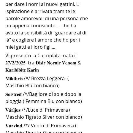
per dare i nomi ai nuovi gattini. L' 
ispirazione è arrivata tramite le 
parole amorevoli di una persona che 
ho appena conosciuto.... che ha 
avuto la sensibilità di "guardare al di 
là" e cogliere l amore che ho per i 
miei gatti e i loro figli...
Vi presento la Cucciolata  nata il  
𝟐𝟕/𝟐/𝟐𝟎𝟐𝟓  tra 𝐃𝐢𝐬𝐢𝐫 𝐍𝐨𝐫𝐧𝐢𝐫 𝐕𝐞𝐧𝐨𝐦 & 
𝐊𝐚𝐫𝐢𝐛𝐢𝐛𝐢𝐭𝐞 𝐊𝐚𝐫𝐢𝐧 
𝐌𝐢𝐥𝐝𝐛𝐫𝐢𝐬 /*/ Brezza Leggera- ( 
Maschio Blu con bianco)
𝐒𝐨𝐥𝐬𝐭𝐫𝐞𝐢𝐟 /*/Bagliore di sole dopo la 
pioggia ( Femmina Blu con bianco)
𝐕𝐚̊𝐫𝐥𝐣𝐮𝐬 /*/Luce di Primavera ( 
Maschio Tigrato Silver con bianco)
𝐕𝐚̊𝐫𝐯𝐢𝐧𝐝 /*/ Vento di Primavera ( 
Maschio Tigrato Silver con bianco)