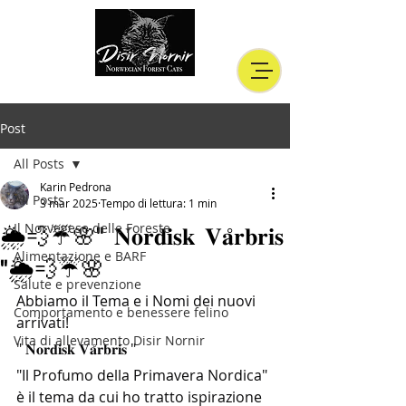
Post
All Posts
Karin Pedrona
All Posts
3 mar 2025
Tempo di lettura: 1 min
Il Norvegese delle Foreste
🌦💨☔️🌸" 𝐍𝐨𝐫𝐝𝐢𝐬𝐤 𝐕𝐚̊𝐫𝐛𝐫𝐢𝐬
Alimentazione e BARF
"🌦💨☔️🌸
Salute e prevenzione
Abbiamo il Tema e i Nomi dei nuovi 
Comportamento e benessere felino
arrivati!
Vita di allevamento Disir Nornir
" 𝐍𝐨𝐫𝐝𝐢𝐬𝐤 𝐕𝐚̊𝐫𝐛𝐫𝐢𝐬 "
"Il Profumo della Primavera Nordica" 
è il tema da cui ho tratto ispirazione 