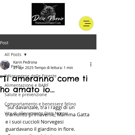
Post
All Posts
Karin Pedrona
All Posts
27 apr 2025
Tempo di lettura: 1 min
Il Norvegese delle Foreste
"Ti ameranno come ti
Alimentazione e BARF
ho amato io...
Salute e prevenzione
Comportamento e benessere felino
"Sul davanzale, tra i raggi di un 
Vita di allevamento Disir Nornir
tramonto primaverile, Mamma Gatta 
e i suoi cuccioli Norvegesi 
guardavano il giardino in fiore. 